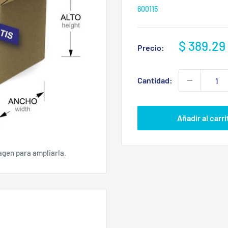
600115
Precio
$ 389.29
Precio:
de
venta
Cantidad:
Añadir al carri
agen para ampliarla.