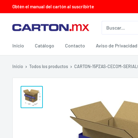
Ir
Obtén el manual del cartón al suscribirte
directamente
al
CARTON.MX
contenido
Inicio
Catálogo
Contacto
Aviso de Privacidad
Inicio
Todos los productos
CARTON-15PZAS-CECOM-SERIAL6