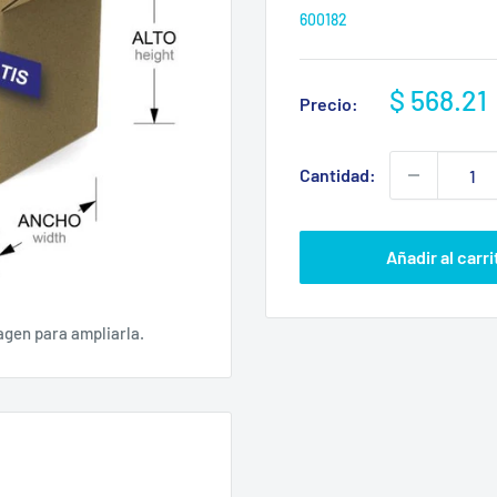
600182
Precio
$ 568.21
Precio:
de
venta
Cantidad:
Añadir al carri
agen para ampliarla.