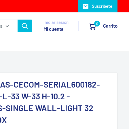
Suscríbete
Iniciar sesión
0
Carrito
as
Mi cuenta
AS-CECOM-SERIAL600182-
L-33 W-33 H-10.2 -
-SINGLE WALL-LIGHT 32
OX