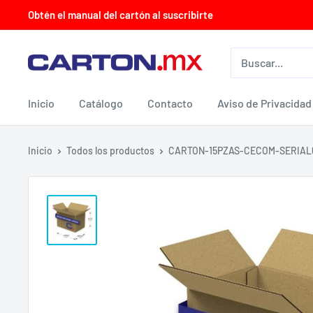
Ir
Obtén el manual del cartón al suscribirte
directamente
al
CARTON.MX
contenido
Inicio
Catálogo
Contacto
Aviso de Privacidad
Inicio
Todos los productos
CARTON-15PZAS-CECOM-SERIAL6