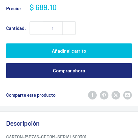
Precio
$ 689.10
Precio:
de
venta
Cantidad:
Añadir al carrito
Comprar ahora
Comparte este producto
Descripción
CARTON-15PZAS-CECOM-SERIAL600301