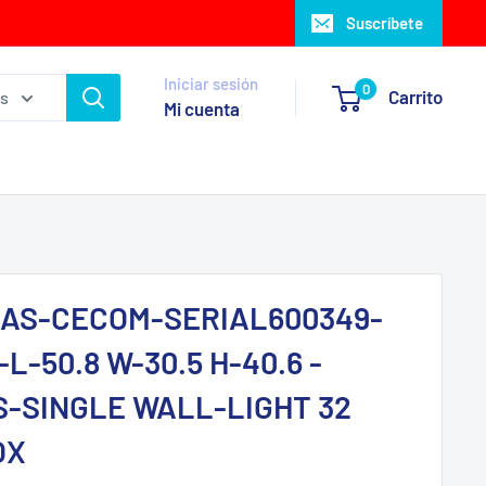
Suscríbete
Iniciar sesión
0
Carrito
as
Mi cuenta
AS-CECOM-SERIAL600349-
L-50.8 W-30.5 H-40.6 -
-SINGLE WALL-LIGHT 32
OX