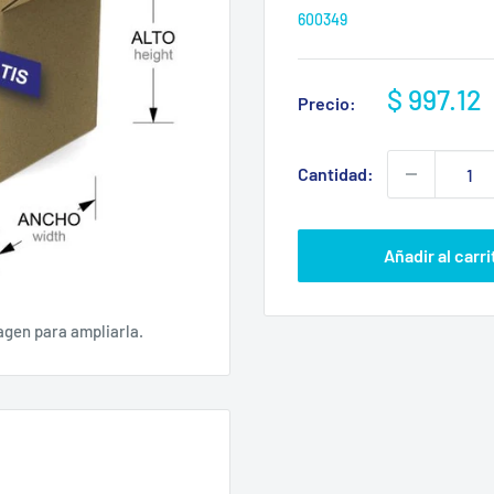
600349
Precio
$ 997.12
Precio:
de
venta
Cantidad:
Añadir al carri
agen para ampliarla.