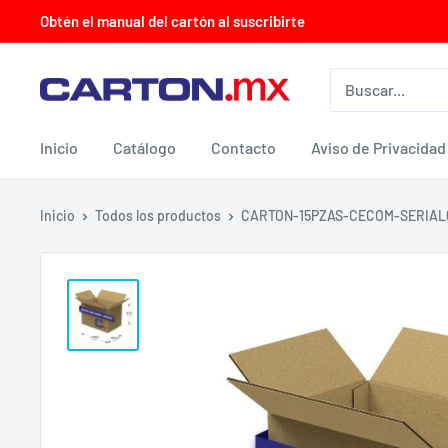
Ir
Obtén el manual del cartón al suscribirte
directamente
al
CARTON.MX
contenido
Inicio
Catálogo
Contacto
Aviso de Privacidad
Inicio
Todos los productos
CARTON-15PZAS-CECOM-SERIAL6