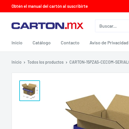
Ir
Obtén el manual del cartón al suscribirte
directamente
al
CARTON.MX
contenido
Inicio
Catálogo
Contacto
Aviso de Privacidad
Inicio
Todos los productos
CARTON-15PZAS-CECOM-SERIAL6