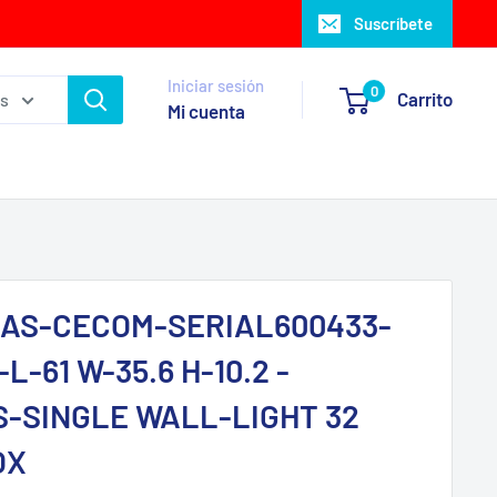
Suscríbete
Iniciar sesión
0
Carrito
as
Mi cuenta
AS-CECOM-SERIAL600433-
L-61 W-35.6 H-10.2 -
-SINGLE WALL-LIGHT 32
OX