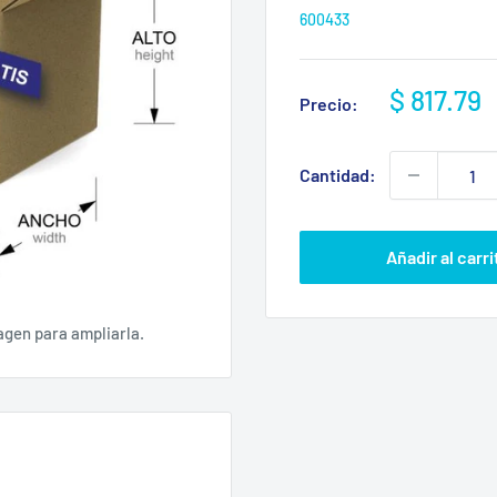
600433
Precio
$ 817.79
Precio:
de
venta
Cantidad:
Añadir al carri
agen para ampliarla.