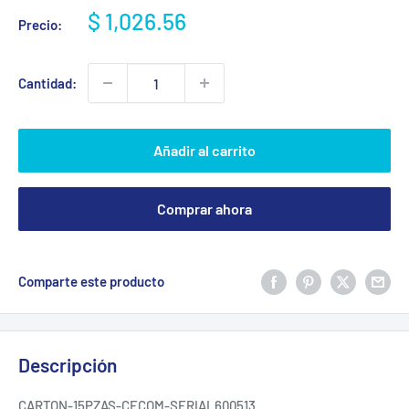
Precio
$ 1,026.56
Precio:
de
venta
Cantidad:
Añadir al carrito
Comprar ahora
Comparte este producto
Descripción
CARTON-15PZAS-CECOM-SERIAL600513