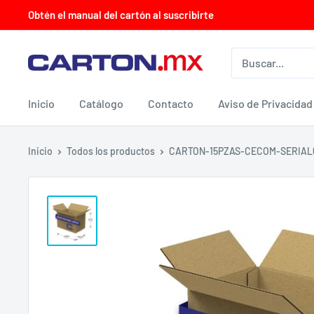
Ir
Obtén el manual del cartón al suscribirte
directamente
al
CARTON.MX
contenido
Inicio
Catálogo
Contacto
Aviso de Privacidad
Inicio
Todos los productos
CARTON-15PZAS-CECOM-SERIAL6