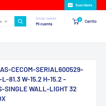
Suscríbete
Iniciar sesión
0
Carrito
as
Mi cuenta
AS-CECOM-SERIAL600529-
-81.3 W-15.2 H-15.2 -
-SINGLE WALL-LIGHT 32
OX