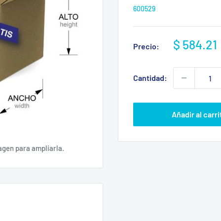
600529
Precio
$ 584.21
Precio:
de
venta
Cantidad:
Añadir al carri
agen para ampliarla.