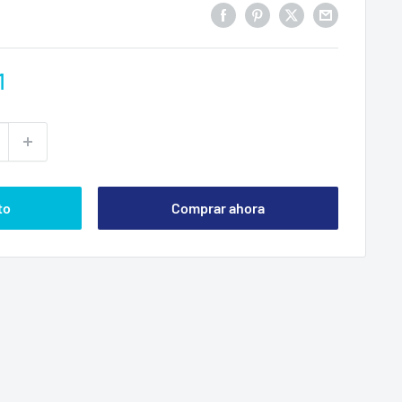
1
to
Comprar ahora