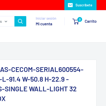
Suscríbete
Iniciar sesión
0
Carrito
as
Mi cuenta
AS-CECOM-SERIAL600554-
L-91.4 W-50.8 H-22.9 -
-SINGLE WALL-LIGHT 32
OX