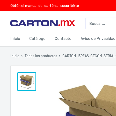
Ir
Obtén el manual del cartón al suscribirte
directamente
al
CARTON.MX
contenido
Inicio
Catálogo
Contacto
Aviso de Privacidad
Inicio
Todos los productos
CARTON-15PZAS-CECOM-SERIAL6