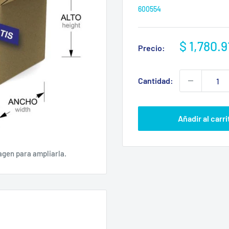
600554
Precio
$ 1,780.9
Precio:
de
venta
Cantidad:
Añadir al carri
agen para ampliarla.