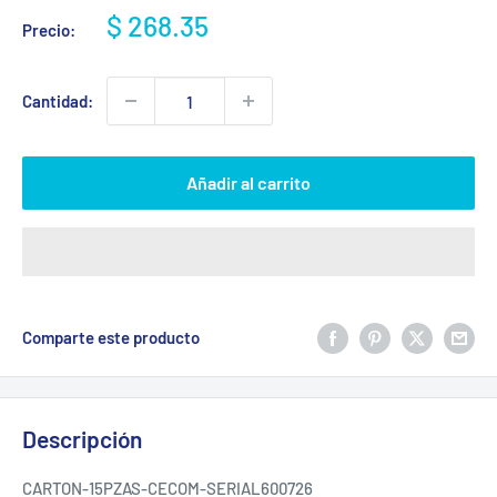
Precio
$ 268.35
Precio:
de
venta
Cantidad:
Añadir al carrito
Comparte este producto
Descripción
CARTON-15PZAS-CECOM-SERIAL600726