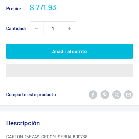
Precio
$ 771.93
Precio:
de
venta
Cantidad:
Añadir al carrito
Comparte este producto
Descripción
CARTON-15PZAS-CECOM-SERIAL600738