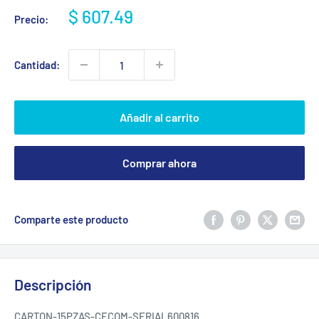
Precio
$ 607.49
Precio:
de
venta
Cantidad:
Añadir al carrito
Comprar ahora
Comparte este producto
Descripción
CARTON-15PZAS-CECOM-SERIAL600816