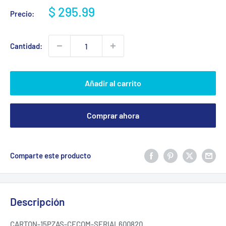
Precio
$ 295.99
Precio:
de
venta
Cantidad:
Añadir al carrito
Comprar ahora
Comparte este producto
Descripción
CARTON-15PZAS-CECOM-SERIAL600820