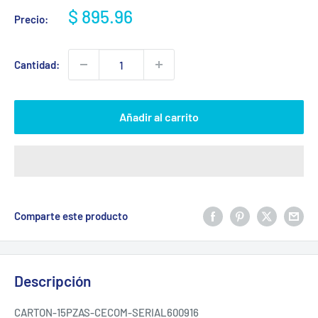
Precio
$ 895.96
Precio:
de
venta
Cantidad:
Añadir al carrito
Comparte este producto
Descripción
CARTON-15PZAS-CECOM-SERIAL600916