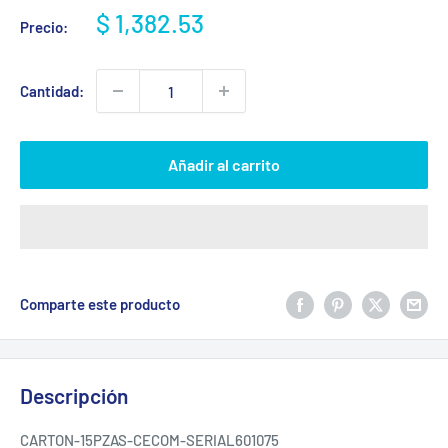
Precio
$ 1,382.53
Precio:
de
venta
Cantidad:
Añadir al carrito
Comparte este producto
Descripción
CARTON-15PZAS-CECOM-SERIAL601075