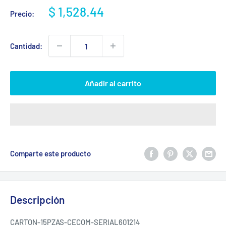
Precio
$ 1,528.44
Precio:
de
venta
Cantidad:
Añadir al carrito
Comparte este producto
Descripción
CARTON-15PZAS-CECOM-SERIAL601214