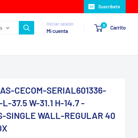
Suscríbete
Iniciar sesión
0
Carrito
as
Mi cuenta
AS-CECOM-SERIAL601336-
-37.5 W-31.1 H-14.7 -
S-SINGLE WALL-REGULAR 40
OX