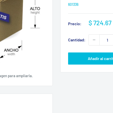
601336
Precio
$ 724.67
Precio:
de
venta
Cantidad:
Añadir al carri
agen para ampliarla.