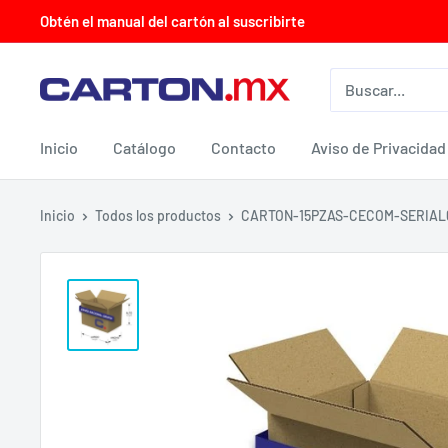
Ir
Obtén el manual del cartón al suscribirte
directamente
al
CARTON.MX
contenido
Inicio
Catálogo
Contacto
Aviso de Privacidad
Inicio
Todos los productos
CARTON-15PZAS-CECOM-SERIAL6