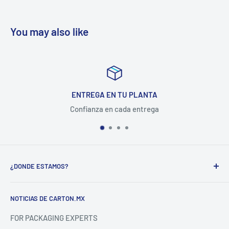
You may also like
ENTREGA EN TU PLANTA
Confianza en cada entrega
¿DONDE ESTAMOS?
CARTON COMPANY INCORPORATED SA DE CV
NOTICIAS DE CARTON.MX
CARRETERA MEXICO-QUERETARO KM 188.5 COL.
FOR PACKAGING EXPERTS
CALAMANDA EL MARQUÉS, QUERETARO. C.P. 76247