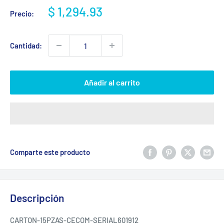
Precio
$ 1,294.93
Precio:
de
venta
Cantidad:
Añadir al carrito
Comparte este producto
Descripción
CARTON-15PZAS-CECOM-SERIAL601912