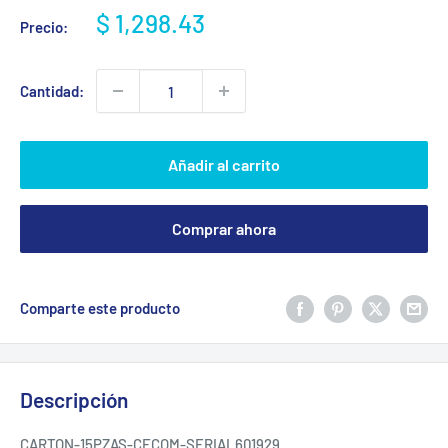
Precio
$ 1,298.43
Precio:
de
venta
Cantidad:
Añadir al carrito
Comprar ahora
Comparte este producto
Descripción
CARTON-15PZAS-CECOM-SERIAL601929